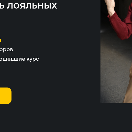
ь лояльных
й
оров
рошедшие курс