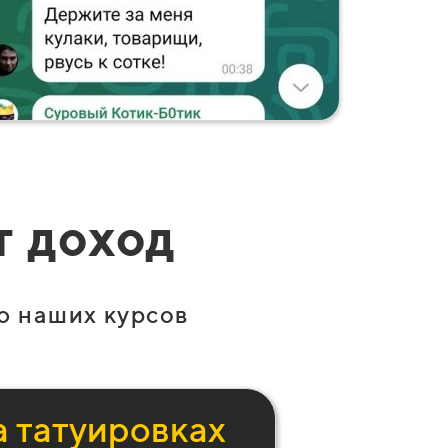
т доход
ю наших курсов
а татуировках