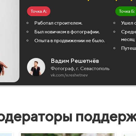
Точка А:
Точка Б:
Работал строителем.
Ушел 
Был новичком в фотографии.
Средни
месяц
Опыта в продвижении не было.
Путеш
Вадим Решетнёв
Фотограф, г. Севастополь
vk.com/v.reshetnev
дераторы поддерж