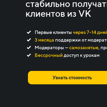
стабильно получат
клиентов из VK
Первые клиенты
через 7-14 дне
3 месяца
поддержки от модерат
Модераторы —
самозанятые
, п
Бессрочный
доступ к урокам
Узнать стоимость