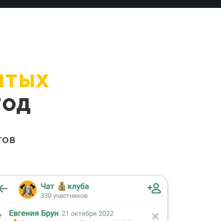
ятых
тод
тов