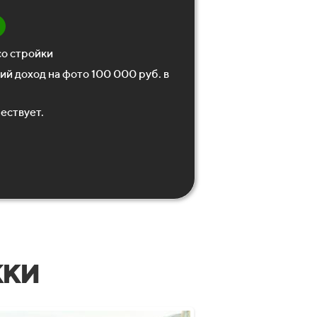
со стройки
й доход на фото 100 000 руб. в
ествует.
ки