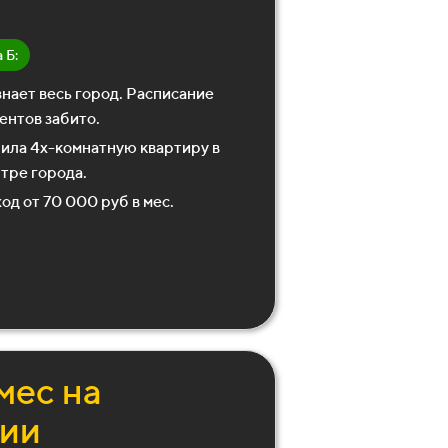
 Б:
знает весь город. Расписание
ентов забито.
ила 4х-комнатную квартиру в
тре города.
од от 70 000 руб в мес.
мес на
фии