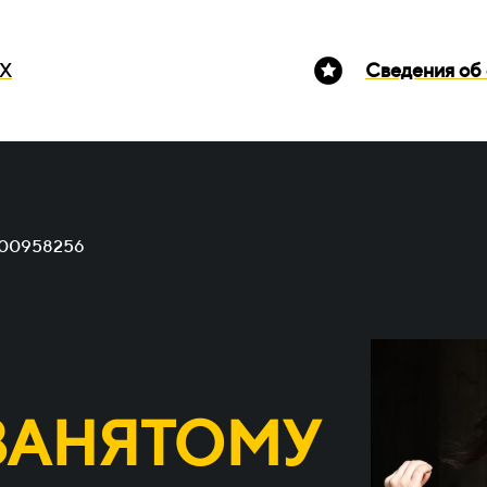
Х
Сведения об 
/00958256
ЗАНЯТОМУ