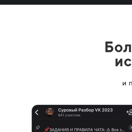
Бо
ис
и 