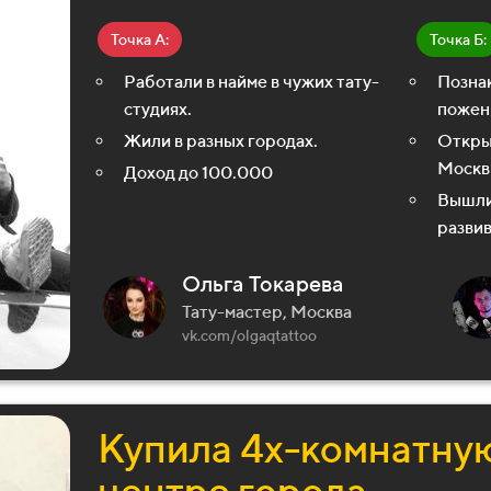
Точка А:
Точка Б:
Работали в найме в чужих тату-
Познак
студиях.
пожен
Жили в разных городах.
Откры
Моск
Доход до 100.000
Вышли
развив
Ольга Токарева
Тату-мастер, Москва
vk.com/olgaqtattoo
Купила 4х-комнатную
центре города