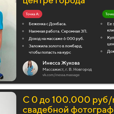
Точка А:
Точка
Беженка с Донбаса.
Ее 
кли
Наемная работа. Скромная ЗП.
Куп
Доход на массаже 6 000 руб.
цен
Заложила золото в ломбард,
Дох
чтобы попасть на курс
Инесса Жукова
Массажист, г. В. Новгород
vk.com/inessa.massage
С 0 до 100.000 руб/
свадебной фотогра