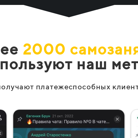
лее
2000 самозан
пользуют наш ме
получают платежеспособных клиен